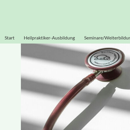
Heilpraktikerschule Sissouno
Verwendung von Cookies: Um unsere Webseite für Sie optim
stimmen Sie der Verwendung von C
Start
Heilpraktiker-Ausbildung
Seminare/Weiterbildu
Heilpraktiker Human
Akupunktur
Heilpraktiker
Blutegeltherapie
Physiotherapie
Dorn-Seminar
Heilpraktiker
Ganzheitliche
Psychotherapie
Diagnostik
Homöopathie
Kinesiologie
Labor-Seminar