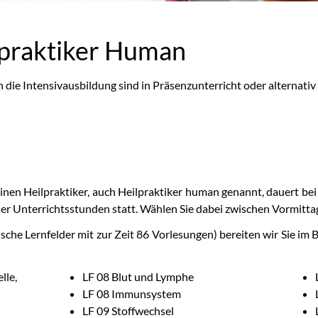
lpraktiker Human
die Intensivausbildung sind in Präsenzunterricht oder alternativ
g
nen Heilpraktiker, auch Heilpraktiker human genannt, dauert bei
vier Unterrichtsstunden statt. Wählen Sie dabei zwischen Vormitt
che Lernfelder mit zur Zeit 86 Vorlesungen) bereiten wir Sie im 
lle,
LF 08 Blut und Lymphe
LF 08 Immunsystem
LF 09 Stoffwechsel