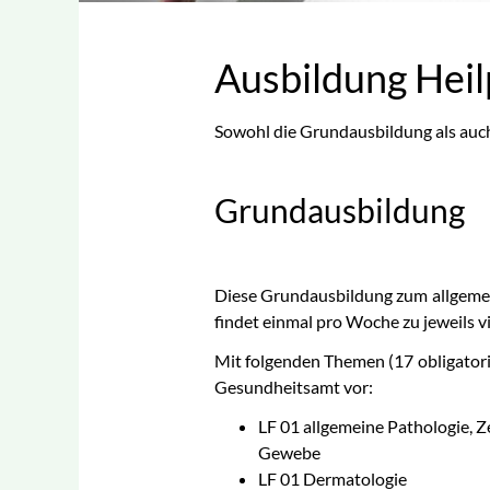
med. Fußpflege
Ausbildung Hei
Psychoonkologie
Sachkunde Hygiene I
Sowohl die Grundausbildung als auch 
und II
Therapeutisches Tapin
Grundausbildung
Wirbelsäulentherapie
nach Popp®
Diese Grundausbildung zum allgemei
findet einmal pro Woche zu jeweils 
Mit folgenden Themen (17 obligatoris
Gesundheitsamt vor:
LF 01 allgemeine Pathologie, Ze
Gewebe
LF 01 Dermatologie