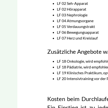
LF 02 Seh-Apparat
LF 02 Hörapparat
LF 03 Nephrologie
LF 04 Atmungsorgane
LF 05 Verdauungstrakt
LF 06 Bewegungsapparat
LF 07 Herz und Kreislauf
Zusätzliche Angebote w
LF 18 Onkologie, wird empfohl
LF 18 Pädiatrie, wird empfohle
LF 19 Klinisches Praktikum, op
LF 20 Intensivtraining vor der 
Kosten beim Durchlau
Ein Einstieg ist zu jed