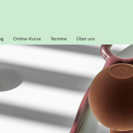
al zu gestalten und fortlaufend verbessern zu können, verwende
ookies zu. Weitere Informationen zu Cookies erhalten Sie in uns
Akzeptieren
ng
Online-Kurse
Termine
Über uns
Dozenten