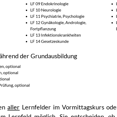
LF 09 Endokrinologie
LF 10 Neurologie
LF 11 Psychiatrie, Psychologie
LF 12 Gynäkologie, Andrologie,
Fortpflanzung
LF 13 Infektionskrankheiten
LF 14 Gesetzeskunde
ährend der Grundausbildung
en, optional
n, optional
tional
Prüfung, optional
fen
aller
Lernfelder im Vormittagskurs ode
em Lernfeld möglich. Sie entscheiden, ob