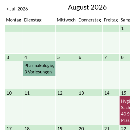
August 2026
< Juli 2026
Montag
Dienstag
Mittwoch
Donnerstag
Freitag
Sam
1
3
4
5
6
7
8
Pharmakologie,
3 Vorlesungen
10
11
12
13
14
15
Hygi
Sach
40 S
Präs
17
18
19
20
21
22