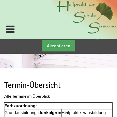
Verwendung von Cookies: Um unsere Webseite für Sie
optimal zu gestalten und fortlaufend verbessern zu
können, verwenden wir Cookies. Durch die weitere
Nutzung der Webseite stimmen Sie der Verwendung
von Cookies zu. Weitere Informationen zu Cookies
erhalten Sie in unserer
Datenschutzerklärung.
Akzeptieren
Termin-Übersicht
Alle Termine im Überblick
Farbzuordnung:
Grundausbildung
dunkelgrün
Heilpraktikerausbildung