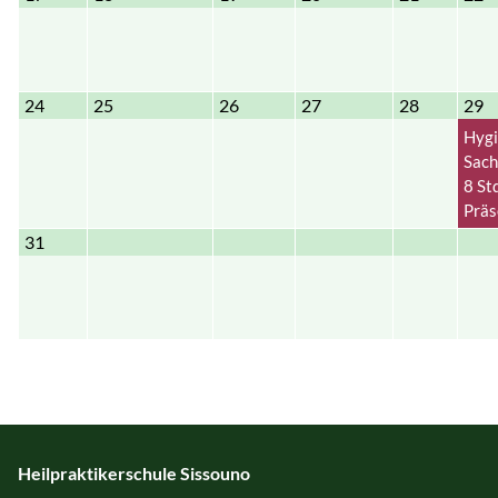
24
25
26
27
28
29
Hygi
Sach
8 St
Präs
31
Heilpraktikerschule Sissouno