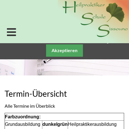
Verwendung von Cookies: Um unsere Webseite für Sie
optimal zu gestalten und fortlaufend verbessern zu
können, verwenden wir Cookies. Durch die weitere
Nutzung der Webseite stimmen Sie der Verwendung
von Cookies zu. Weitere Informationen zu Cookies
erhalten Sie in unserer
Datenschutzerklärung.
Akzeptieren
Termin-Übersicht
Alle Termine im Überblick
Farbzuordnung:
Grundausbildung
dunkelgrün
Heilpraktikerausbildung