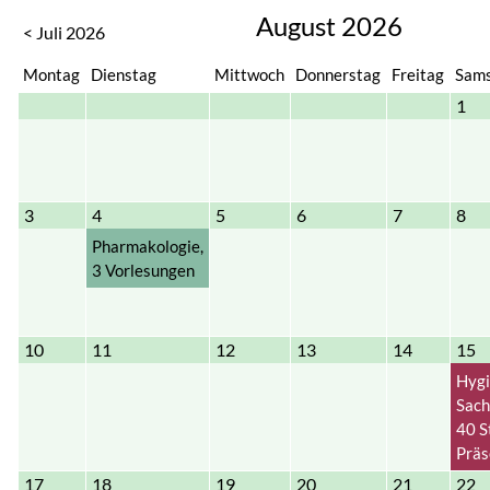
August 2026
< Juli 2026
Montag
Dienstag
Mittwoch
Donnerstag
Freitag
Sam
1
3
4
5
6
7
8
Pharmakologie,
3 Vorlesungen
10
11
12
13
14
15
Hygi
Sach
40 S
Präs
17
18
19
20
21
22