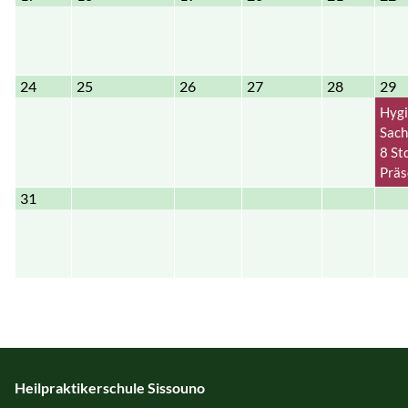
24
25
26
27
28
29
Hygi
Sach
8 St
Präs
31
Heilpraktikerschule Sissouno