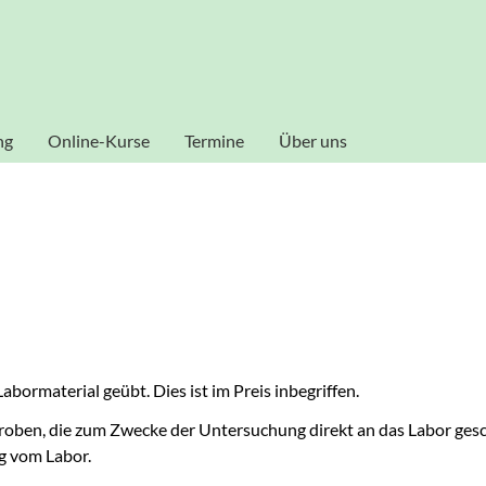
al zu gestalten und fortlaufend verbessern zu können, verwende
ookies zu. Weitere Informationen zu Cookies erhalten Sie in uns
Akzeptieren
ng
Online-Kurse
Termine
Über uns
Dozenten
bormaterial geübt. Dies ist im Preis inbegriffen.
proben, die zum Zwecke der Untersuchung direkt an das Labor ges
g vom Labor.