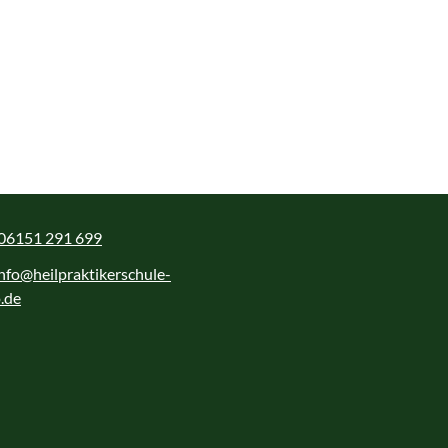
06151 291 699
info@heilpraktikerschule-
.de