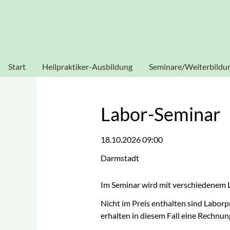
Heilpraktikerschule Sissouno
Verwendung von Cookies: Um unsere Webseite für Sie optim
stimmen Sie der Verwendung von C
Start
Heilpraktiker-Ausbildung
Seminare/Weiterbildu
Heilpraktiker Human
Akupunktur
Heilpraktiker
Blutegeltherapie
Labor-Seminar
Physiotherapie
Dorn-Seminar
18.10.2026 09:00
Heilpraktiker
Ganzheitliche
Psychotherapie
Darmstadt
Diagnostik
Homöopathie
Im Seminar wird mit verschiedenem La
Kinesiologie
Nicht im Preis enthalten sind Labor
erhalten in diesem Fall eine Rechnun
Labor-Seminar