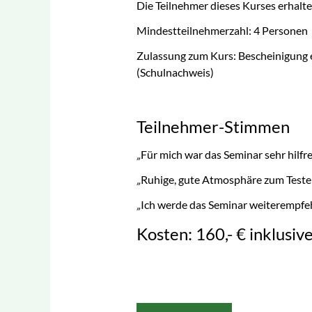
Die Teilnehmer dieses Kurses erhalt
med. Fußpflege
Mindestteilnehmerzahl: 4 Personen
Psychoonkologie
Zulassung zum Kurs: Bescheinigung e
(Schulnachweis)
Sachkunde Hygiene I
und II
Therapeutisches Tapin
Teilnehmer-Stimmen
Wirbelsäulentherapie
„
Für mich war das Seminar sehr hilfre
nach Popp®
„
Ruhige, gute Atmosphäre zum Testen
„
Ich werde das Seminar weiterempfe
Kosten: 160,- € inklusiv