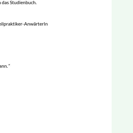
n das Studienbuch.
eilpraktiker-AnwärterIn
ann.
“