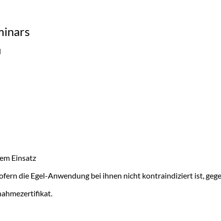
minars
l
em Einsatz
sofern die Egel-Anwendung bei ihnen nicht kontraindiziert ist, gege
nahmezertifikat.