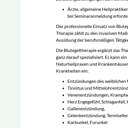
med. Fußpflege
Ärzte, allgemeine Heilpraktike
bei Seminaranmeldung erforder
Psychoonkologie
Der professionelle Einsatz von Bluteg
Sachkunde Hygiene I
Therapie zählt zu den invasiven Ma
und II
Ausübung der berufsmäßigen Tätigkei
Therapeutisches Tapin
Die Blutegeltherapie ergänzt das The
ganz darauf spezialisiert. Es kann ein
Wirbelsäulentherapie
Naturheilpraxen und Krankenhäusern s
nach Popp®
Krankheiten ein:
Entzündungen des weiblichen
Tinnitus und Mittelohrentzün
Venenentzündungen, Krampfad
Herz Engegefühl, Schlaganfall
Gallenentzündung,
Gelenkentzündung, Tenniselle
Karbunkel, Furunkel