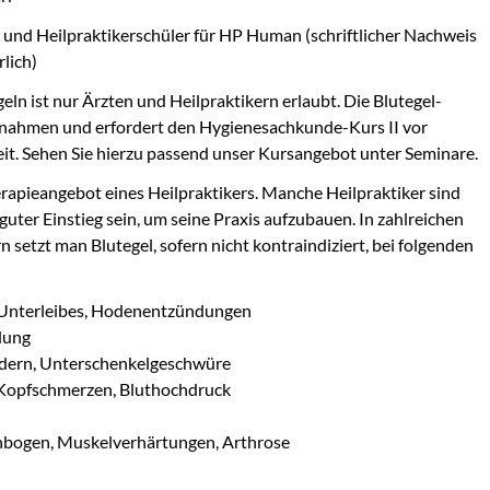
r und Heilpraktikerschüler für HP Human (schriftlicher Nachweis
lich)
eln ist nur Ärzten und Heilpraktikern erlaubt. Die Blutegel-
ßnahmen und erfordert den Hygienesachkunde-Kurs II vor
t. Sehen Sie hierzu passend unser Kursangebot unter Seminare.
g
rapieangebot eines Heilpraktikers. Manche Heilpraktiker sind
 guter Einstieg sein, um seine Praxis aufzubauen. In zahlreichen
etzt man Blutegel, sofern nicht kontraindiziert, bei folgenden
 Unterleibes, Hodenentzündungen
dung
ern, Unterschenkelgeschwüre
, Kopfschmerzen, Bluthochdruck
nbogen, Muskelverhärtungen, Arthrose