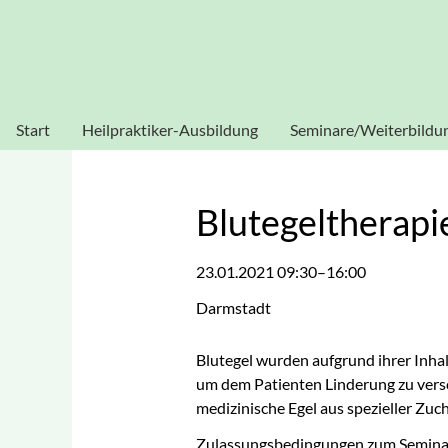
Heilpraktikerschule Sissouno
Verwendung von Cookies: Um unsere Webseite für Sie optim
stimmen Sie der Verwendung von C
Start
Heilpraktiker-Ausbildung
Seminare/Weiterbildu
Heilpraktiker Human
Akupunktur
Heilpraktiker
Blutegeltherapie
Blutegeltherap
Physiotherapie
Dorn-Seminar
23.01.2021 09:30–16:00
Heilpraktiker
Ganzheitliche
Psychotherapie
Darmstadt
Diagnostik
Homöopathie
Blutegel wurden aufgrund ihrer Inhalt
um dem Patienten Linderung zu vers
Kinesiologie
medizinische Egel aus spezieller Zuch
Labor-Seminar
Zulassungsbedingungen zum Semina