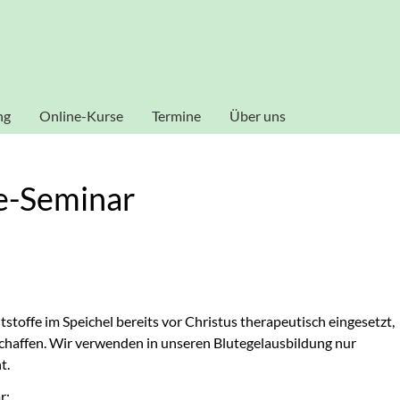
al zu gestalten und fortlaufend verbessern zu können, verwende
ookies zu. Weitere Informationen zu Cookies erhalten Sie in uns
Akzeptieren
ng
Online-Kurse
Termine
Über uns
Dozenten
ie-Seminar
stoffe im Speichel bereits vor Christus therapeutisch eingesetzt,
chaffen. Wir verwenden in unseren Blutegelausbildung nur
t.
r: