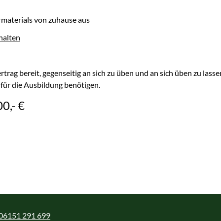
materials von zuhause aus
halten
rtrag bereit, gegenseitig an sich zu üben und an sich üben zu las
g
 für die Ausbildung benötigen.
0,- €
06151 291 699