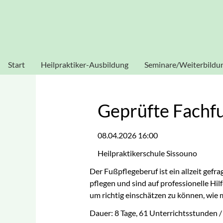
Heilpraktikerschule Sissouno
Verwendung von Cookies: Um unsere Webseite für Sie optim
stimmen Sie der Verwendung von C
Start
Heilpraktiker-Ausbildung
Seminare/Weiterbildu
Heilpraktiker Human
Akupunktur
Heilpraktiker
Blutegeltherapie
Geprüfte Fachfu
Physiotherapie
Dorn-Seminar
08.04.2026 16:00
Heilpraktiker
Ganzheitliche
Psychotherapie
Heilpraktikerschule Sissouno
Diagnostik
Der Fußpflegeberuf ist ein allzeit gef
Homöopathie
pflegen und sind auf professionelle Hi
um richtig einschätzen zu können, wie 
Kinesiologie
Dauer: 8 Tage, 61 Unterrichtsstunden /
Labor-Seminar