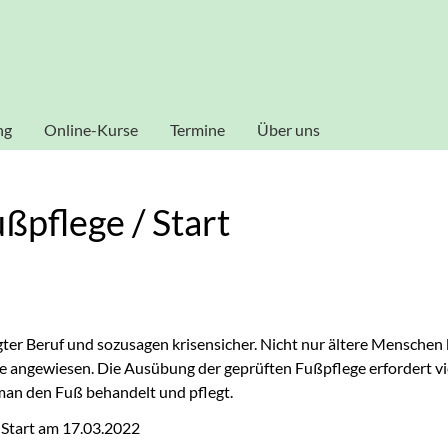
al zu gestalten und fortlaufend verbessern zu können, verwende
ookies zu. Weitere Informationen zu Cookies erhalten Sie in uns
Akzeptieren
ng
Online-Kurse
Termine
Über uns
Dozenten
ßpflege / Start
ragter Beruf und sozusagen krisensicher. Nicht nur ältere Mensche
lfe angewiesen. Die Ausübung der geprüften Fußpflege erfordert 
man den Fuß behandelt und pflegt.
 Start am 17.03.2022