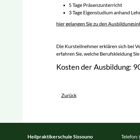
5 Tage Präsenzunterricht
med. Fußpflege
3 Tage Eigenstudium anhand Lehr
Psychoonkologie
hier gelangen Sie zu den Ausbildungsin
Sachkunde Hygiene I
und II
Die Kursteilnehmer erklären sich bei Ve
Therapeutisches Tapin
erfahren Sie, welche Berufskleidung Sie
Kosten der Ausbildung: 90
Wirbelsäulentherapie
nach Popp®
Zurück
Heilpraktikerschule Sissouno
Telefon: