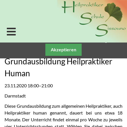
Verwendung von Cookies: Um unsere Webseite für Sie
optimal zu gestalten und fortlaufend verbessern zu
können, verwenden wir Cookies. Durch die weitere
Nutzung der Webseite stimmen Sie der Verwendung
von Cookies zu. Weitere Informationen zu Cookies
erhalten Sie in unserer
Datenschutzerklärung.
Akzeptieren
Grundausbildung Heilpraktiker
Human
23.11.2020 18:00–21:00
Darmstadt
Diese Grundausbildung zum allgemeinen Heilpraktiker, auch
Heilpraktiker human genannt, dauert bei uns etwa 18
Monate. Der Unterricht findet einmal pro Woche zu jeweils
vier Unterrichtsstunden statt. Wählen Sie dabei zwischen