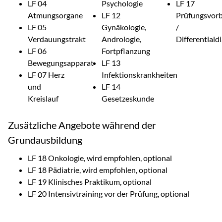
LF 04
Psychologie
LF 17
Atmungsorgane
LF 12
Prüfungsvorb
LF 05
Gynäkologie,
/
Verdauungstrakt
Andrologie,
Differentiald
LF 06
Fortpflanzung
Bewegungsapparat
LF 13
LF 07 Herz
Infektionskrankheiten
und
LF 14
Kreislauf
Gesetzeskunde
Zusätzliche Angebote während der
Grundausbildung
LF 18 Onkologie, wird empfohlen, optional
LF 18 Pädiatrie, wird empfohlen, optional
LF 19 Klinisches Praktikum, optional
LF 20 Intensivtraining vor der Prüfung, optional