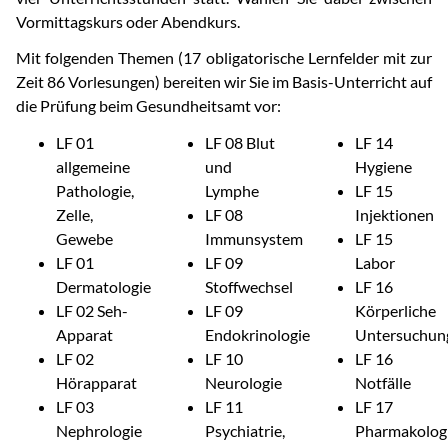
Vormittagskurs oder Abendkurs.
Mit folgenden Themen (17 obligatorische Lernfelder mit zur
Zeit 86 Vorlesungen) bereiten wir Sie im Basis-Unterricht auf
die Prüfung beim Gesundheitsamt vor:
LF 01
LF 08 Blut
LF 14
allgemeine
und
Hygiene
Pathologie,
Lymphe
LF 15
Zelle,
LF 08
Injektionen
Gewebe
Immunsystem
LF 15
LF 01
LF 09
Labor
Dermatologie
Stoffwechsel
LF 16
LF 02 Seh-
LF 09
Körperliche
Apparat
Endokrinologie
Untersuchun
LF 02
LF 10
LF 16
Hörapparat
Neurologie
Notfälle
LF 03
LF 11
LF 17
Nephrologie
Psychiatrie,
Pharmakolog