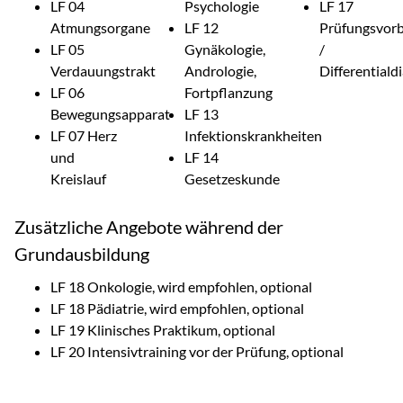
LF 04
Psychologie
LF 17
Atmungsorgane
LF 12
Prüfungsvorb
LF 05
Gynäkologie,
/
Verdauungstrakt
Andrologie,
Differentiald
LF 06
Fortpflanzung
Bewegungsapparat
LF 13
LF 07 Herz
Infektionskrankheiten
und
LF 14
Kreislauf
Gesetzeskunde
Zusätzliche Angebote während der
Grundausbildung
LF 18 Onkologie, wird empfohlen, optional
LF 18 Pädiatrie, wird empfohlen, optional
LF 19 Klinisches Praktikum, optional
LF 20 Intensivtraining vor der Prüfung, optional