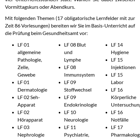
Vormittagskurs oder Abendkurs.
Mit folgenden Themen (17 obligatorische Lernfelder mit zur
Zeit 86 Vorlesungen) bereiten wir Sie im Basis-Unterricht auf
die Prüfung beim Gesundheitsamt vor:
LF 01
LF 08 Blut
LF 14
allgemeine
und
Hygiene
Pathologie,
Lymphe
LF 15
Zelle,
LF 08
Injektionen
Gewebe
Immunsystem
LF 15
LF 01
LF 09
Labor
Dermatologie
Stoffwechsel
LF 16
LF 02 Seh-
LF 09
Körperliche
Apparat
Endokrinologie
Untersuchun
LF 02
LF 10
LF 16
Hörapparat
Neurologie
Notfälle
LF 03
LF 11
LF 17
Nephrologie
Psychiatrie,
Pharmakolog