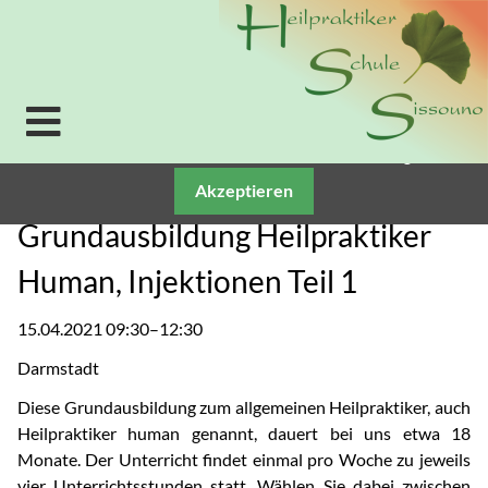
Verwendung von Cookies: Um unsere Webseite für Sie
optimal zu gestalten und fortlaufend verbessern zu
können, verwenden wir Cookies. Durch die weitere
Nutzung der Webseite stimmen Sie der Verwendung
von Cookies zu. Weitere Informationen zu Cookies
erhalten Sie in unserer
Datenschutzerklärung.
Akzeptieren
Grundausbildung Heilpraktiker
Human, Injektionen Teil 1
15.04.2021 09:30–12:30
Darmstadt
Diese Grundausbildung zum allgemeinen Heilpraktiker, auch
Heilpraktiker human genannt, dauert bei uns etwa 18
Monate. Der Unterricht findet einmal pro Woche zu jeweils
vier Unterrichtsstunden statt. Wählen Sie dabei zwischen