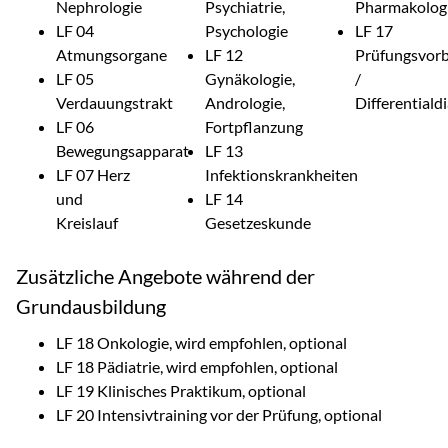
Nephrologie
Psychiatrie,
Pharmakolog
LF 04
Psychologie
LF 17
Atmungsorgane
LF 12
Prüfungsvorb
LF 05
Gynäkologie,
/
Verdauungstrakt
Andrologie,
Differentiald
LF 06
Fortpflanzung
Bewegungsapparat
LF 13
LF 07 Herz
Infektionskrankheiten
und
LF 14
Kreislauf
Gesetzeskunde
Zusätzliche Angebote während der
Grundausbildung
LF 18 Onkologie, wird empfohlen, optional
LF 18 Pädiatrie, wird empfohlen, optional
LF 19 Klinisches Praktikum, optional
LF 20 Intensivtraining vor der Prüfung, optional