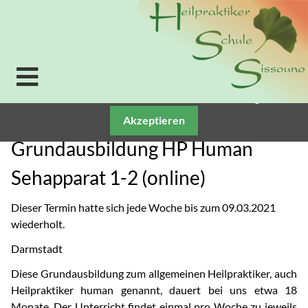
Verwendung von Cookies: Um unsere Webseite für Sie
optimal zu gestalten und fortlaufend verbessern zu
können, verwenden wir Cookies. Durch die weitere
Nutzung der Webseite stimmen Sie der Verwendung
von Cookies zu. Weitere Informationen zu Cookies
erhalten Sie in unserer
Datenschutzerklärung.
Akzeptieren
Grundausbildung HP Human
Sehapparat 1-2 (online)
Dieser Termin hatte sich jede Woche bis zum 09.03.2021
wiederholt.
Darmstadt
Diese Grundausbildung zum allgemeinen Heilpraktiker, auch
Heilpraktiker human genannt, dauert bei uns etwa 18
Monate. Der Unterricht findet einmal pro Woche zu jeweils