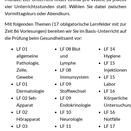
vier Unterrichtsstunden statt. Wählen Sie dabei zwischen
Vormittagskurs oder Abendkurs.
Mit folgenden Themen (17 obligatorische Lernfelder mit zur
Zeit 86 Vorlesungen) bereiten wir Sie im Basis-Unterricht auf
die Prüfung beim Gesundheitsamt vor:
LF 01
LF 08 Blut
LF 14
allgemeine
und
Hygiene
Pathologie,
Lymphe
LF 15
Zelle,
LF 08
Injektionen
Gewebe
Immunsystem
LF 15
LF 01
LF 09
Labor
Dermatologie
Stoffwechsel
LF 16
LF 02 Seh-
LF 09
Körperliche
Apparat
Endokrinologie
Untersuchun
LF 02
LF 10
LF 16
Hörapparat
Neurologie
Notfälle
LF 03
LF 11
LF 17