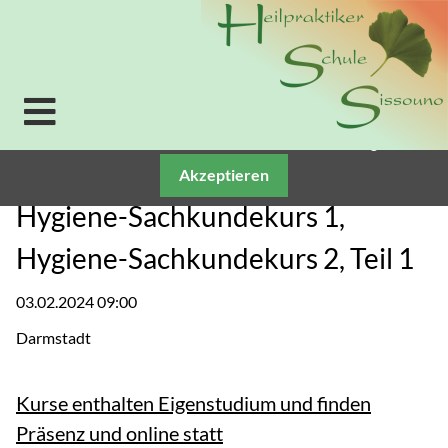
Verwendung von Cookies: Um unsere Webseite für Sie
optimal zu gestalten und fortlaufend verbessern zu
können, verwenden wir Cookies. Durch die weitere
Nutzung der Webseite stimmen Sie der Verwendung
von Cookies zu. Weitere Informationen zu Cookies
erhalten Sie in unserer
Datenschutzerklärung.
Akzeptieren
Hygiene-Sachkundekurs 1,
Hygiene-Sachkundekurs 2, Teil 1
03.02.2024 09:00
Darmstadt
Kurse enthalten Eigenstudium und finden
Präsenz und online statt