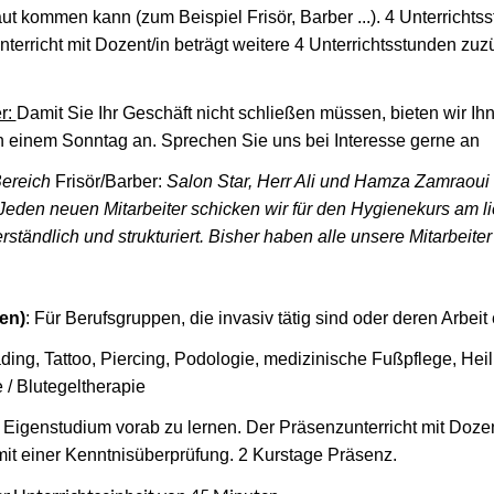
aut kommen kann (zum Beispiel Frisör, Barber ...). 4 Unterrich
terricht mit Dozent/in beträgt weitere 4 Unterrichtsstunden zu
r:
Damit Sie Ihr Geschäft nicht schließen müssen, bieten wir Ih
n einem Sonntag an. Sprechen Sie uns bei Interesse gerne an
ereich
Frisör/Barber:
Salon Star, Herr Ali und Hamza Zamraoui
Jeden neuen Mitarbeiter schicken wir für den Hygienekurs am li
erständlich und strukturiert. Bisher haben alle unsere Mitarbeite
en)
: Für Berufsgruppen, die invasiv tätig sind oder deren Arbeit
ing, Tattoo, Piercing, Podologie, medizinische Fußpflege, Hei
 / Blutegeltherapie
 Eigenstudium vorab zu lernen. Der Präsenzunterricht mit Dozen
it einer Kenntnisüberprüfung. 2 Kurstage Präsenz.