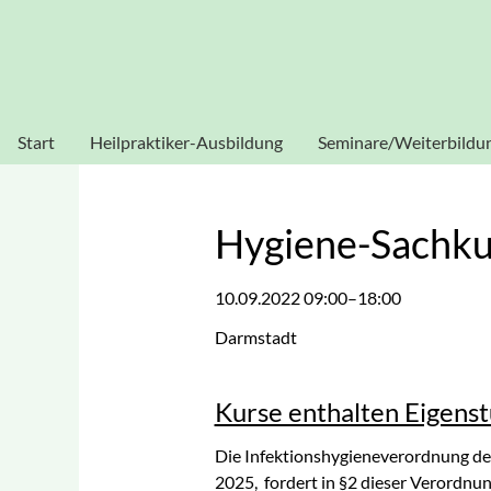
Heilpraktikerschule Sissouno
Verwendung von Cookies: Um unsere Webseite für Sie optim
stimmen Sie der Verwendung von C
Start
Heilpraktiker-Ausbildung
Seminare/Weiterbildu
Heilpraktiker Human
Akupunktur
Heilpraktiker
Blutegeltherapie
Hygiene-Sachku
Physiotherapie
Dorn-Seminar
10.09.2022 09:00–18:00
Heilpraktiker
Ganzheitliche
Psychotherapie
Darmstadt
Diagnostik
Homöopathie
Kurse enthalten Eigenst
Kinesiologie
Die Infektionshygieneverordnung de
Labor-Seminar
2025, fordert in §2 dieser Verordn