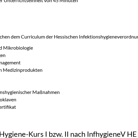
ner Unterrichtseinheit von 45 Minuten
chen dem Curriculum der Hessischen Infektionshygieneverordnu
d Mikrobiologie
gen
anagement
on Medizinprodukten
ionshygienischer Maßnahmen
toklaven
rtifikat
Hygiene-Kurs I bzw. II nach InfhygieneV HE