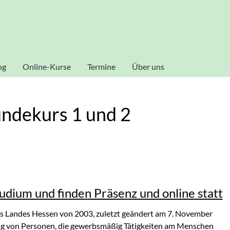
al zu gestalten und fortlaufend verbessern zu können, verwende
ookies zu. Weitere Informationen zu Cookies erhalten Sie in uns
Akzeptieren
ng
Online-Kurse
Termine
Über uns
Dozenten
ndekurs 1 und 2
udium und finden Präsenz und online statt
s Landes Hessen von 2003, zuletzt geändert am 7. November
ung von Personen, die gewerbsmäßig Tätigkeiten am Menschen