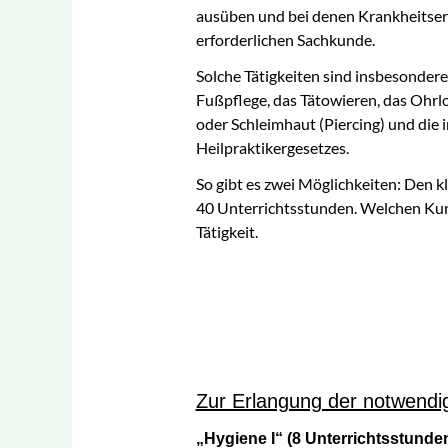
ausüben und bei denen Krankheitser
med. Fußpflege
erforderlichen Sachkunde.
Psychoonkologie
Solche Tätigkeiten sind insbesondere
Fußpflege, das Tätowieren, das Ohrl
Sachkunde Hygiene I
oder Schleimhaut (Piercing) und die 
und II
Heilpraktikergesetzes.
Therapeutisches Tapin
So gibt es zwei Möglichkeiten: Den 
40 Unterrichtsstunden. Welchen Kurs
Wirbelsäulentherapie
Tätigkeit.
nach Popp®
Zur Erlangung der notwendi
„Hygiene I“ (8 Unterrichtsstunde