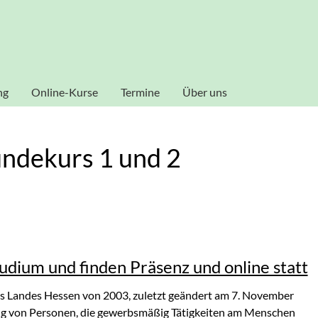
al zu gestalten und fortlaufend verbessern zu können, verwende
ookies zu. Weitere Informationen zu Cookies erhalten Sie in uns
Akzeptieren
ng
Online-Kurse
Termine
Über uns
Dozenten
ndekurs 1 und 2
udium und finden Präsenz und online statt
s Landes Hessen von 2003, zuletzt geändert am 7. November
ung von Personen, die gewerbsmäßig Tätigkeiten am Menschen