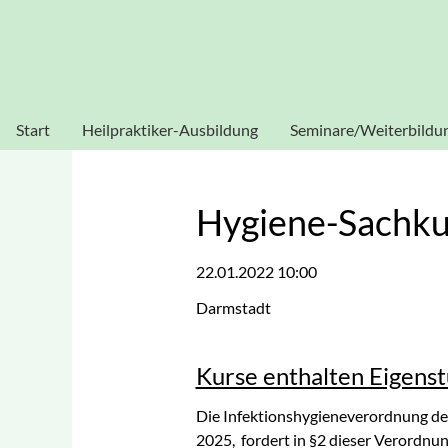
Heilpraktikerschule Sissouno
Verwendung von Cookies: Um unsere Webseite für Sie optim
stimmen Sie der Verwendung von C
Start
Heilpraktiker-Ausbildung
Seminare/Weiterbildu
Heilpraktiker Human
Akupunktur
Heilpraktiker
Blutegeltherapie
Hygiene-Sachku
Physiotherapie
Dorn-Seminar
22.01.2022 10:00
Heilpraktiker
Ganzheitliche
Psychotherapie
Darmstadt
Diagnostik
Homöopathie
Kurse enthalten Eigenst
Kinesiologie
Die Infektionshygieneverordnung de
Labor-Seminar
2025, fordert in §2 dieser Verordn