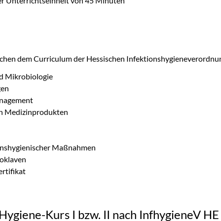
ner Unterrichtseinheit von 45 Minuten
chen dem Curriculum der Hessischen Infektionshygieneverordnu
d Mikrobiologie
gen
anagement
on Medizinprodukten
ionshygienischer Maßnahmen
toklaven
rtifikat
Hygiene-Kurs I bzw. II nach InfhygieneV HE