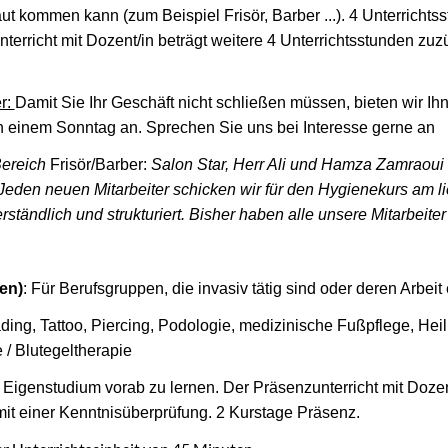
aut kommen kann (zum Beispiel Frisör, Barber ...). 4 Unterrich
terricht mit Dozent/in beträgt weitere 4 Unterrichtsstunden zu
r:
Damit Sie Ihr Geschäft nicht schließen müssen, bieten wir Ih
n einem Sonntag an. Sprechen Sie uns bei Interesse gerne an
ereich
Frisör/Barber:
Salon Star, Herr Ali und Hamza Zamraoui
Jeden neuen Mitarbeiter schicken wir für den Hygienekurs am li
erständlich und strukturiert. Bisher haben alle unsere Mitarbeite
en)
: Für Berufsgruppen, die invasiv tätig sind oder deren Arbeit
ing, Tattoo, Piercing, Podologie, medizinische Fußpflege, Hei
 / Blutegeltherapie
 Eigenstudium vorab zu lernen. Der Präsenzunterricht mit Dozen
it einer Kenntnisüberprüfung. 2 Kurstage Präsenz.