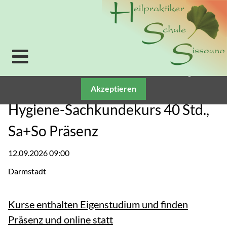
Verwendung von Cookies: Um unsere Webseite für Sie
optimal zu gestalten und fortlaufend verbessern zu
können, verwenden wir Cookies. Durch die weitere
Nutzung der Webseite stimmen Sie der Verwendung
von Cookies zu. Weitere Informationen zu Cookies
erhalten Sie in unserer
Datenschutzerklärung.
Akzeptieren
Hygiene-Sachkundekurs 40 Std.,
Sa+So Präsenz
12.09.2026 09:00
Darmstadt
Kurse enthalten Eigenstudium und finden
Präsenz und online statt