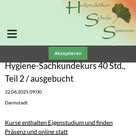
Verwendung von Cookies: Um unsere Webseite für Sie
optimal zu gestalten und fortlaufend verbessern zu
können, verwenden wir Cookies. Durch die weitere
Nutzung der Webseite stimmen Sie der Verwendung
von Cookies zu. Weitere Informationen zu Cookies
erhalten Sie in unserer
Datenschutzerklärung.
Akzeptieren
Hygiene-Sachkundekurs 40 Std.,
Teil 2 / ausgebucht
22.06.2025 09:00
Darmstadt
Kurse enthalten Eigenstudium und finden
Präsenz und online statt