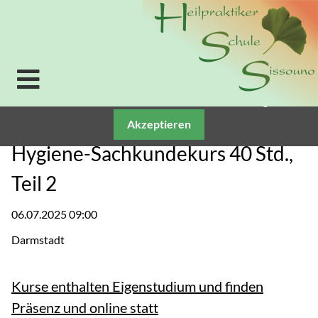
Verwendung von Cookies: Um unsere Webseite für Sie
optimal zu gestalten und fortlaufend verbessern zu
können, verwenden wir Cookies. Durch die weitere
Nutzung der Webseite stimmen Sie der Verwendung
von Cookies zu. Weitere Informationen zu Cookies
erhalten Sie in unserer
Datenschutzerklärung.
Akzeptieren
Hygiene-Sachkundekurs 40 Std.,
Teil 2
06.07.2025 09:00
Darmstadt
Kurse enthalten Eigenstudium und finden
Präsenz und online statt