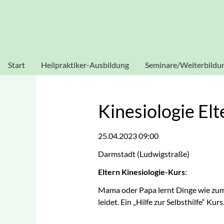
Heilpraktikerschule Sissouno
Verwendung von Cookies: Um unsere Webseite für Sie optim
stimmen Sie der Verwendung von C
Start
Heilpraktiker-Ausbildung
Seminare/Weiterbildu
Heilpraktiker Human
Akupunktur
Heilpraktiker
Blutegeltherapie
Kinesiologie El
Physiotherapie
Dorn-Seminar
25.04.2023 09:00
Heilpraktiker
Ganzheitliche
Psychotherapie
Darmstadt
(
Ludwigstraße
)
Diagnostik
Eltern Kinesiologie-Kurs
:
Homöopathie
Mama oder Papa lernt Dinge wie zum 
Kinesiologie
leidet. Ein „Hilfe zur Selbsthilfe“ Kur
Labor-Seminar