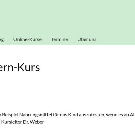
al zu gestalten und fortlaufend verbessern zu können, verwende
ookies zu. Weitere Informationen zu Cookies erhalten Sie in uns
Akzeptieren
ng
Online-Kurse
Termine
Über uns
Dozenten
tern-Kurs
Beispiel Nahrungsmittel für das Kind auszutesten, wenn es an Al
s. Kursleiter Dr. Weber