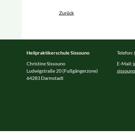
med. Fußpflege
Zurück
Psychoonkologie
Sachkunde Hygiene I
und II
Therapeutisches Tapin
Heilpraktikerschule Sissouno
Telefon:
Wirbelsäulentherapie
Christine Sissouno
E-Mail:
nach Popp®
Ludwigstraße 20 (Fußgängerzone)
sissouno
64283 Darmstadt