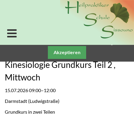
Verwendung von Cookies: Um unsere Webseite für Sie
optimal zu gestalten und fortlaufend verbessern zu
können, verwenden wir Cookies. Durch die weitere
Nutzung der Webseite stimmen Sie der Verwendung
von Cookies zu. Weitere Informationen zu Cookies
erhalten Sie in unserer
Datenschutzerklärung.
Akzeptieren
Kinesiologie Grundkurs Teil 2 ,
Mittwoch
15.07.2026 09:00–12:00
Darmstadt
(
Ludwigstraße
)
Grundkurs in zwei Teilen