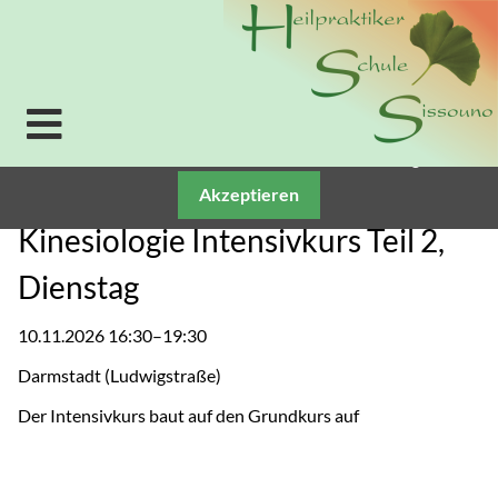
Verwendung von Cookies: Um unsere Webseite für Sie
optimal zu gestalten und fortlaufend verbessern zu
können, verwenden wir Cookies. Durch die weitere
Nutzung der Webseite stimmen Sie der Verwendung
von Cookies zu. Weitere Informationen zu Cookies
erhalten Sie in unserer
Datenschutzerklärung.
Akzeptieren
Kinesiologie Intensivkurs Teil 2,
Dienstag
10.11.2026 16:30–19:30
Darmstadt
(
Ludwigstraße
)
Der Intensivkurs baut auf den Grundkurs auf