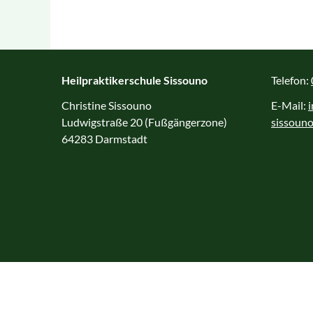
med. Fußpflege
Psychoonkologie
Sachkunde Hygiene I
Heilpraktikerschule Sissouno
Telefon:
und II
Christine Sissouno
E-Mail:
Therapeutisches Tapin
Ludwigstraße 20 (Fußgängerzone)
sissouno
64283 Darmstadt
Wirbelsäulentherapie
nach Popp®