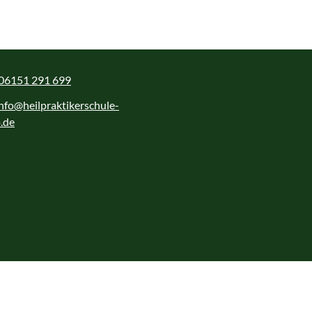
06151 291 699
info@heilpraktikerschule-
g
.de