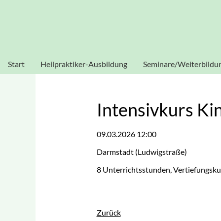
Heilpraktikerschule Sissouno
Verwendung von Cookies: Um unsere Webseite für Sie optim
stimmen Sie der Verwendung von C
Start
Heilpraktiker-Ausbildung
Seminare/Weiterbildu
Heilpraktiker Human
Akupunktur
Heilpraktiker
Blutegeltherapie
Intensivkurs Ki
Physiotherapie
Dorn-Seminar
09.03.2026 12:00
Heilpraktiker
Ganzheitliche
Psychotherapie
Darmstadt
(
Ludwigstraße
)
Diagnostik
8 Unterrichtsstunden, Vertiefungsku
Homöopathie
Kinesiologie
Zurück
Labor-Seminar