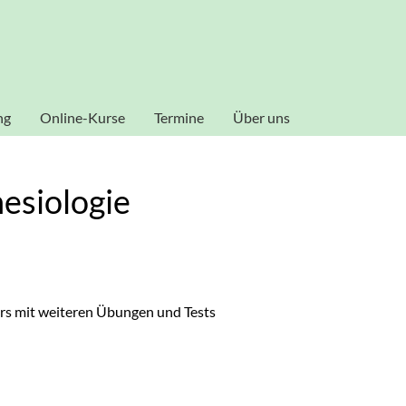
al zu gestalten und fortlaufend verbessern zu können, verwende
ookies zu. Weitere Informationen zu Cookies erhalten Sie in uns
Akzeptieren
ng
Online-Kurse
Termine
Über uns
Dozenten
nesiologie
rs mit weiteren Übungen und Tests